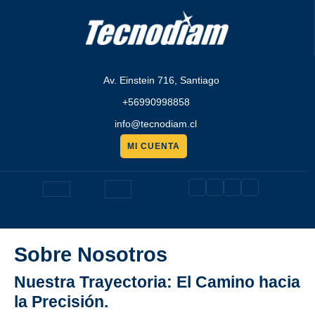
Saltar
al
contenido
Av. Einstein 716, Santiago
+56990998858
info@tecnodiam.cl
MI CUENTA
Pedir
presupuesto
Botón
de
Sobre Nosotros
apertura
Nuestra Trayectoria: El Camino hacia
la Precisión.