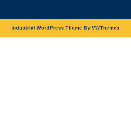
Industrial WordPress Theme
By VWThemes
Desplazar
hacia
arriba