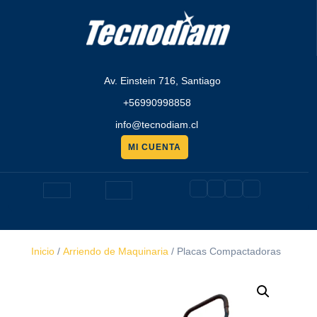
Saltar
al
contenido
Av. Einstein 716, Santiago
+56990998858
info@tecnodiam.cl
MI CUENTA
Pedir
presupuesto
Botón
de
Inicio
/
Arriendo de Maquinaria
/ Placas Compactadoras
apertura