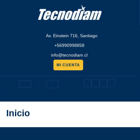
Saltar
al
contenido
Av. Einstein 716, Santiago
+56990998858
info@tecnodiam.cl
MI CUENTA
Pedir
presupuesto
Botón
de
Inicio
apertura