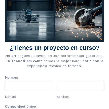
¿Tienes un proyecto en curso?
No arriesgues tu inversión con herramientas genéricas.
En
Tecnodiam
combinamos la mejor maquinaria con la
experiencia técnica en terreno.
s
Nombre
e
r
v
i
Nombre
Apellidos
c
i
Correo electrónico