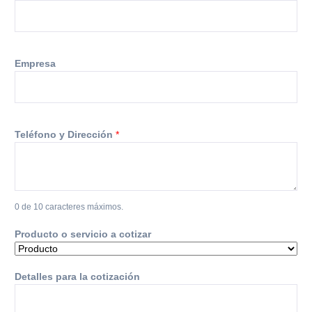
o
l
a
N
o
Empresa
m
b
r
e
Teléfono y Dirección
*
0 de 10 caracteres máximos.
Producto o servicio a cotizar
Detalles para la cotización