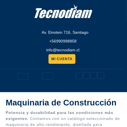
Saltar
al
contenido
Av. Einstein 716, Santiago
+56990998858
info@tecnodiam.cl
MI CUENTA
Pedir
presupuesto
Botón
de
Maquinaria de Construcción
apertura
Potencia y durabilidad para las condiciones más
exigentes.
Contamos con un catálogo seleccionado de
maquinaria de alto rendimiento, diseñada para