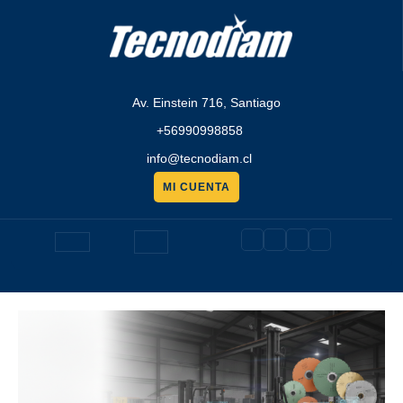
Saltar
al
contenido
Av. Einstein 716, Santiago
+56990998858
info@tecnodiam.cl
MI CUENTA
Pedir
presupuesto
Botón
de
apertura