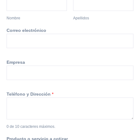
o
t
i
Nombre
Apellidos
z
a
Correo electrónico
r
c
o
t
i
Empresa
z
a
c
i
Teléfono y Dirección
*
ó
n
0 de 10 caracteres máximos.
Producto o servicio a cotizar