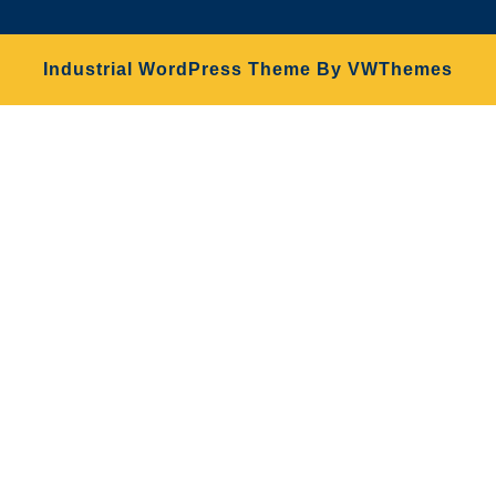
Industrial WordPress Theme
By VWThemes
Desplazar
hacia
arriba