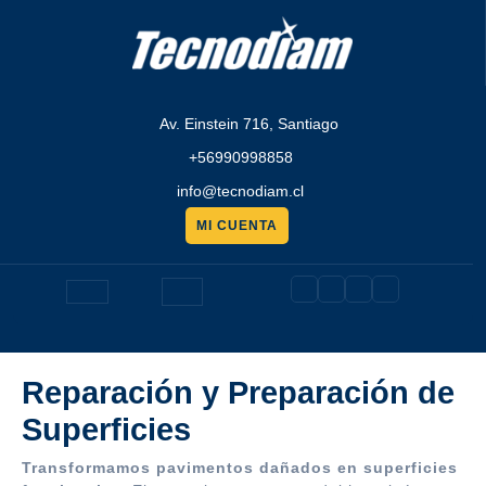
Saltar
al
contenido
Av. Einstein 716, Santiago
+56990998858
info@tecnodiam.cl
MI CUENTA
Pedir
presupuesto
Botón
de
Reparación y Preparación de
apertura
Superficies
Transformamos pavimentos dañados en superficies