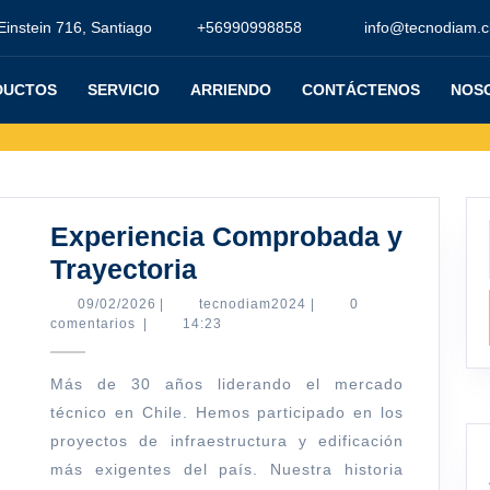
Einstein 716, Santiago
+56990998858
info@tecnodiam.c
DUCTOS
SERVICIO
ARRIENDO
CONTÁCTENOS
NOS
Experiencia Comprobada y
Experiencia
Trayectoria
Comprobada
09/02/2026
tecnodiam2024
09/02/2026
|
tecnodiam2024
|
0
comentarios
|
14:23
y
Trayectoria
Más de 30 años liderando el mercado
técnico en Chile. Hemos participado en los
proyectos de infraestructura y edificación
más exigentes del país. Nuestra historia