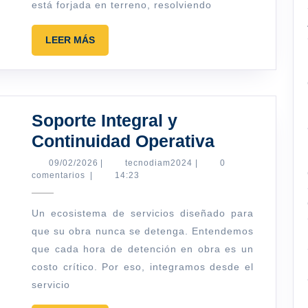
está forjada en terreno, resolviendo
LEER
LEER MÁS
MÁS
Soporte Integral y
Soporte
Continuidad Operativa
Integral
09/02/2026
tecnodiam2024
09/02/2026
|
tecnodiam2024
|
0
comentarios
|
14:23
y
Continuida
Un ecosistema de servicios diseñado para
Operativa
que su obra nunca se detenga. Entendemos
que cada hora de detención en obra es un
costo crítico. Por eso, integramos desde el
servicio