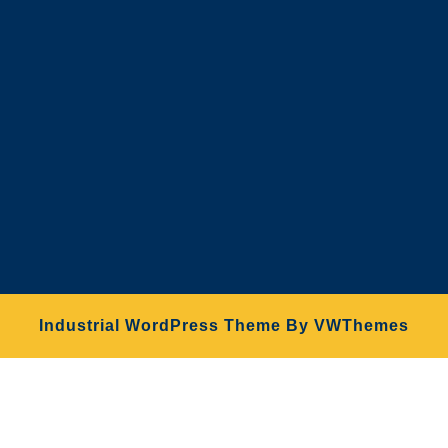
Industrial WordPress Theme
By VWThemes
Desplazar
hacia
arriba