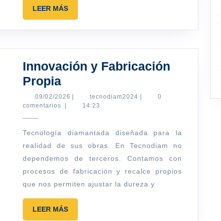
LEER
LEER MÁS
MÁS
Innovación y Fabricación
Innovación
Propia
y
09/02/2026
tecnodiam2024
09/02/2026
|
tecnodiam2024
|
0
comentarios
|
14:23
Fabricación
Propia
Tecnología diamantada diseñada para la
realidad de sus obras. En Tecnodiam no
dependemos de terceros. Contamos con
procesos de fabricación y recalce propios
que nos permiten ajustar la dureza y
LEER
LEER MÁS
MÁS