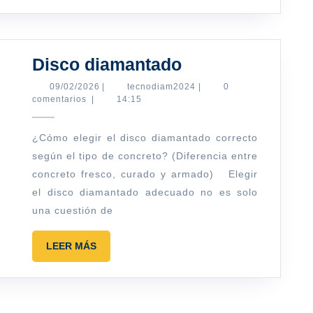
Disco
Disco diamantado
diamantado
09/02/2026
tecnodiam2024
09/02/2026
|
tecnodiam2024
|
0
comentarios
|
14:15
¿Cómo elegir el disco diamantado correcto
según el tipo de concreto? (Diferencia entre
concreto fresco, curado y armado) Elegir
el disco diamantado adecuado no es solo
una cuestión de
LEER
LEER MÁS
MÁS