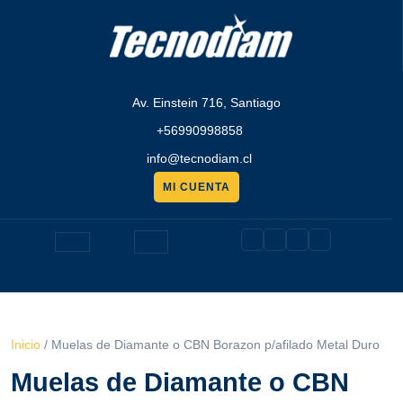
Saltar
al
contenido
Av. Einstein 716, Santiago
+56990998858
info@tecnodiam.cl
MI CUENTA
Pedir
presupuesto
Botón
de
apertura
Inicio
/ Muelas de Diamante o CBN Borazon p/afilado Metal Duro
Muelas de Diamante o CBN