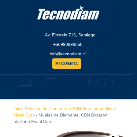
Saltar
al
contenido
Av. Einstein 716, Santiago
+56990998858
info@tecnodiam.cl
MI CUENTA
Pedir
presupuesto
Botón
de
Inicio
/
Muelas de Diamante o CBN Borazon p/afilado
apertura
Metal Duro
/ Muelas de Diamante, CBN Bozarón
p/afilado Metal Duro