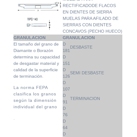
RECTIFICADODE FLACOS
EN DIENTES DE SIERRA
MUELAS PARA AFILADO DE
SIERRAS CON DIENTES
CONCAVOS (PECHO HUECO)
GRANULACION
GRANULACION
El tamaño del grano de
D
DESBASTE
Diamante o Borazón
181
determina su capacidad
D
de desgastar material y
151
calidad de la superficie
D
SEMI DESBASTE
de terminación.
126
D
La norma FEPA
107
clasifica los granos
D
TERMINACION
según la dimensión
91
individual del grano
D
76
.
D
64
D