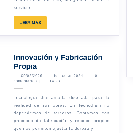
servicio
LEER
LEER MÁS
MÁS
Innovación y Fabricación
Innovación
Propia
y
09/02/2026
tecnodiam2024
09/02/2026
|
tecnodiam2024
|
0
comentarios
|
14:23
Fabricación
Propia
Tecnología diamantada diseñada para la
realidad de sus obras. En Tecnodiam no
dependemos de terceros. Contamos con
procesos de fabricación y recalce propios
que nos permiten ajustar la dureza y