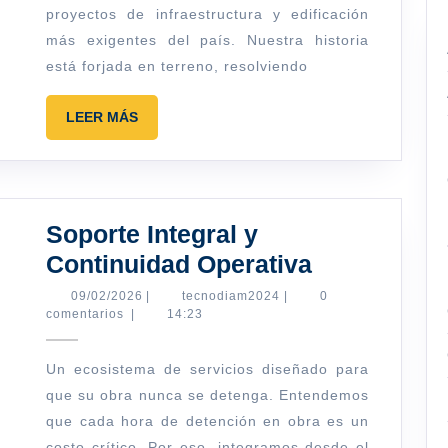
proyectos de infraestructura y edificación
más exigentes del país. Nuestra historia
está forjada en terreno, resolviendo
LEER
LEER MÁS
MÁS
Soporte Integral y
Soporte
Continuidad Operativa
Integral
09/02/2026
tecnodiam2024
09/02/2026
|
tecnodiam2024
|
0
comentarios
|
14:23
y
Continuida
Un ecosistema de servicios diseñado para
Operativa
que su obra nunca se detenga. Entendemos
que cada hora de detención en obra es un
costo crítico. Por eso, integramos desde el