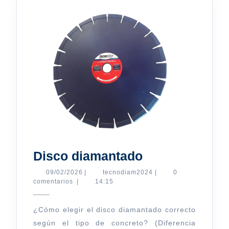
Disco
Disco diamantado
diamantado
09/02/2026
tecnodiam2024
09/02/2026
|
tecnodiam2024
|
0
comentarios
|
14:15
¿Cómo elegir el disco diamantado correcto
según el tipo de concreto? (Diferencia