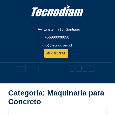
Saltar
al
contenido
Av. Einstein 716, Santiago
+56990998858
info@tecnodiam.cl
MI CUENTA
Pedir
presupuesto
Botón
de
Categoría:
Maquinaria para
apertura
Concreto