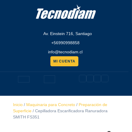
Saltar
al
contenido
Av. Einstein 716, Santiago
+56990998858
info@tecnodiam.cl
MI CUENTA
Pedir
presupuesto
Botón
de
Inicio
/
Maquinaria para Concreto
/
Preparación de
apertura
Superficie
/ Cepilladora Escarificadora Ranuradora
SMITH FS351