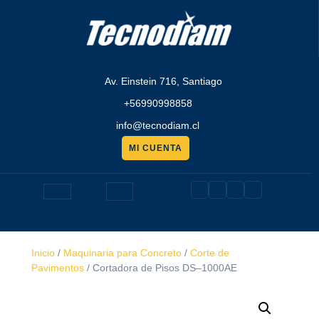
Saltar
al
contenido
Av. Einstein 716, Santiago
+56990998858
info@tecnodiam.cl
MI CUENTA
Pedir
presupuesto
Botón
de
Inicio
/
Maquinaria para Concreto
/
Corte de
apertura
Pavimentos
/ Cortadora de Pisos DS–1000AE