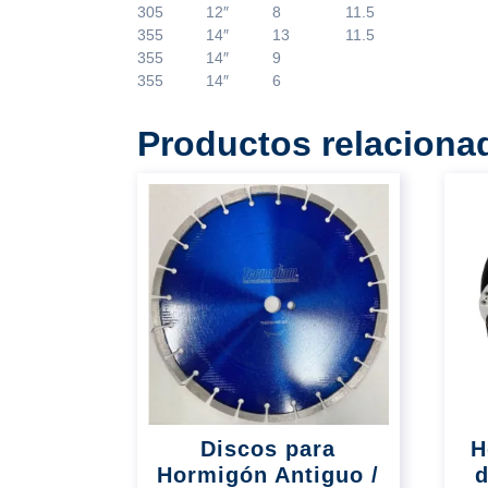
305
12″
8
11.5
355
14″
13
11.5
355
14″
9
355
14″
6
Productos relaciona
Discos para
H
Hormigón Antiguo /
d