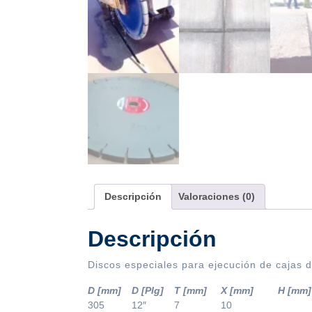
Descripción
Valoraciones (0)
Descripción
Discos especiales para ejecución de cajas d
D [mm]
D [Plg]
T [mm]
X [mm]
H [mm]
305
12″
7
10