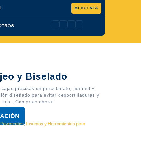
Pedir
l
MI CUENTA
presupuesto
OTROS
jeo y Biselado
y cajas precisas en porcelanato, mármol y
sión diseñado para evitar desportilladuras y
 lujo. ¡Cómpralo ahora!
ZACIÓN
 Pavimentos
,
Insumos y Herramientas para