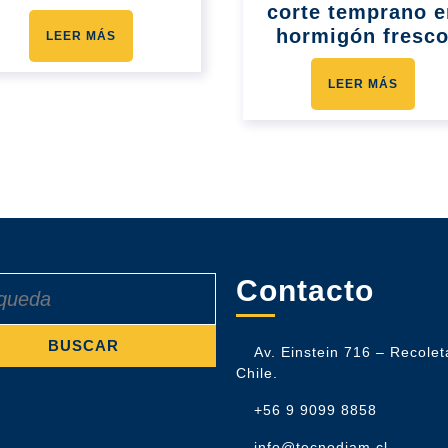
corte temprano e
hormigón fresc
LEER MÁS
LEER MÁS
Contacto
Av. Einstein 716 – Recolet
Chile.
+56 9 9099 8858
info@tecnodiam.cl