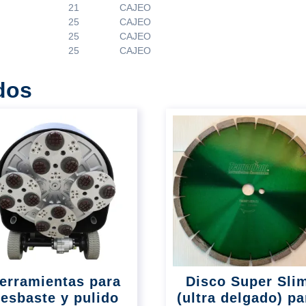
21
CAJEO
25
CAJEO
25
CAJEO
25
CAJEO
dos
erramientas para
Disco Super Sli
esbaste y pulido
(ultra delgado) pa