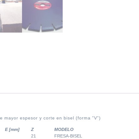
e mayor espesor y corte en bisel (forma ”V”)
E [mm]
Z
MODELO
21
FRESA-BISEL