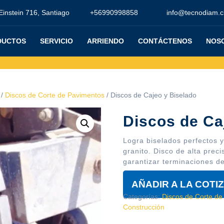
Einstein 716, Santiago
+56990998858
info@tecnodiam.c
DUCTOS
SERVICIO
ARRIENDO
CONTÁCTENOS
NOS
/
Discos de Corte de Pavimentos
/ Discos de Cajeo y Biselado
Discos de Ca
Logra biselados perfectos 
granito. Disco de alta preci
garantizar terminaciones de
AÑADIR A LA COTI
Categorías:
Discos de Corte de
Construcción