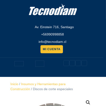
Saltar
al
contenido
Av. Einstein 716, Santiago
+56990998858
info@tecnodiam.cl
MI CUENTA
Pedir
presupuesto
Botón
de
Inicio
/
Insumos y Herramientas para
apertura
Construcción
/ Discos de corte especiales