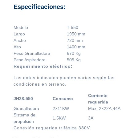
Especificaciones:
Modelo
T-550
Largo
1950 mm
Ancho
720 mm
Alto
1400 mm
Peso Granalladora
670 Kg
Peso Aspiradora
505 Kg
Requerimiento eléctrico:
Los datos indicados pueden varias según las
condiciones en terreno.
Corriente
JH28-550
Consumo
requerida
Granalladora
2×11KW
Max. 2×22A,44A
Sistema de
1.5KW
3A
propulsión
Conexión requerida trifásica 380V.