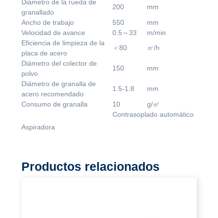
Diámetro de la rueda de
200
mm
granallado
Ancho de trabajo
550
mm
Velocidad de avance
0.5～33
m/min
Eficiencia de limpieza de la
＜80
㎡/h
placa de acero
Diámetro del colector de
150
mm
polvo
Diámetro de granalla de
1.5-1.8
mm
acero recomendado
Consumo de granalla
10
g/㎡
Contrasoplado automático
Aspiradora
Productos relacionados