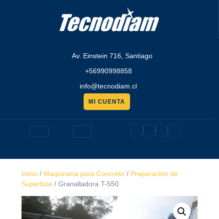
Saltar
al
contenido
Av. Einstein 716, Santiago
+56990998858
info@tecnodiam.cl
MI CUENTA
Pedir
presupuesto
Botón
de
Inicio
/
Maquinaria para Concreto
/
Preparación de
apertura
Superficie
/ Granalladora T-550