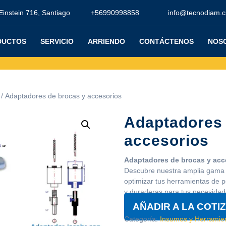
Einstein 716, Santiago
+56990998858
info@tecnodiam.c
DUCTOS
SERVICIO
ARRIENDO
CONTÁCTENOS
NOS
/ Adaptadores de brocas y accesorios
Adaptadores 
accesorios
Adaptadores de brocas y acc
Descubre nuestra amplia gama 
optimizar tus herramientas de p
y duraderas para tus necesidad
AÑADIR A LA COTI
Categoría:
Insumos y Herramien