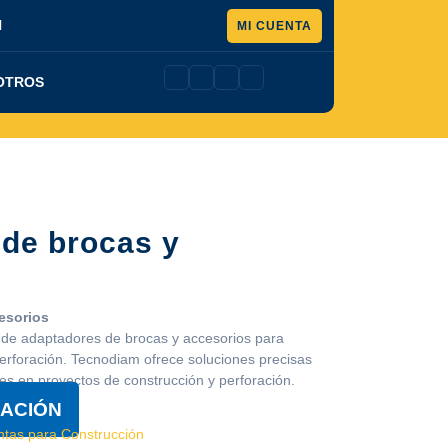
Pedir
l
MI CUENTA
presupuesto
OTROS
de brocas y
esorios
de adaptadores de brocas y accesorios para
erforación. Tecnodiam ofrece soluciones precisas
es en proyectos de construcción y perforación.
ZACIÓN
tas para Construcción