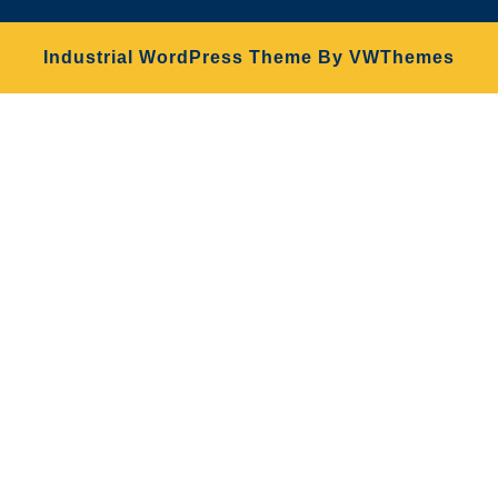
Industrial WordPress Theme
By VWThemes
Desplazar
hacia
arriba