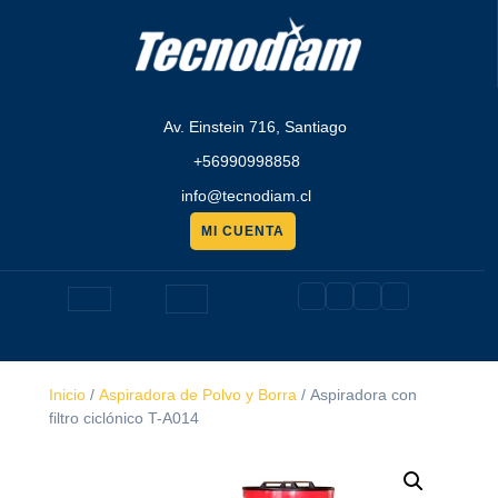
Saltar
al
contenido
Av. Einstein 716, Santiago
+56990998858
info@tecnodiam.cl
MI CUENTA
Pedir
presupuesto
Botón
de
Inicio
/
Aspiradora de Polvo y Borra
/ Aspiradora con
apertura
filtro ciclónico T-A014