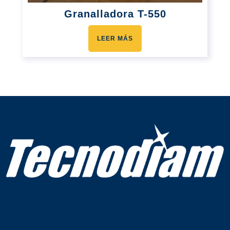
Granalladora T-550
LEER MÁS