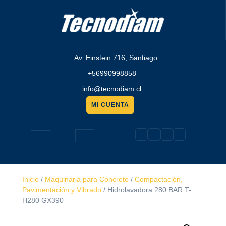
Saltar
al
contenido
Av. Einstein 716, Santiago
+56990998858
info@tecnodiam.cl
MI CUENTA
Pedir
presupuesto
Botón
de
Inicio
/
Maquinaria para Concreto
/
Compactación,
apertura
Pavimentación y Vibrado
/ Hidrolavadora 280 BAR T-
H280 GX390