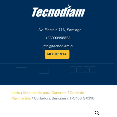
Saltar
al
contenido
Av. Einstein 716, Santiago
+56990998858
info@tecnodiam.cl
MI CUENTA
Pedir
presupuesto
Botón
de
Inicio
/
Maquinaria para Concreto
/
Corte de
apertura
Pavimentos
/ Cortadora Bencinera T-C400 GX390