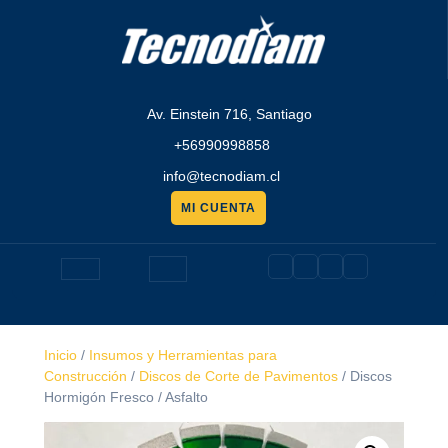
Saltar
al
contenido
Av. Einstein 716, Santiago
+56990998858
info@tecnodiam.cl
MI CUENTA
Pedir
presupuesto
Botón
de
Inicio
/
Insumos y Herramientas para
apertura
Construcción
/
Discos de Corte de Pavimentos
/ Discos
Hormigón Fresco / Asfalto