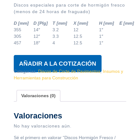
Discos especiales para corte de hormigón fresco
(menos de 24 horas de fraguado)
D [mm]
D [Plg]
T [mm]
X [mm]
H [mm]
E [mm]
355
14″
3.2
12
1″
305
12″
3.3
12.5
1″
457
18″
4
12.5
1″
AÑADIR A LA COTIZACIÓN
Categorías:
Discos de Corte de Pavimentos
,
Insumos y
Herramientas para Construcción
Valoraciones (0)
Valoraciones
No hay valoraciones aún.
Sé el primero en valorar “Discos Hormigón Fresco /